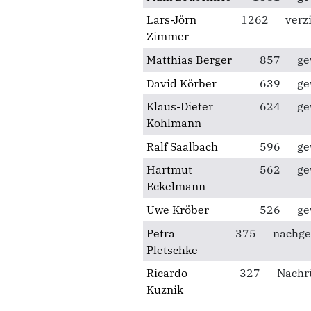
Lars-Jörn
1262
verz
Zimmer
Matthias Berger
857
ge
David Körber
639
ge
Klaus-Dieter
624
ge
Kohlmann
Ralf Saalbach
596
ge
Hartmut
562
ge
Eckelmann
Uwe Kröber
526
ge
Petra
375
nachge
Pletschke
Ricardo
327
Nachr
Kuznik