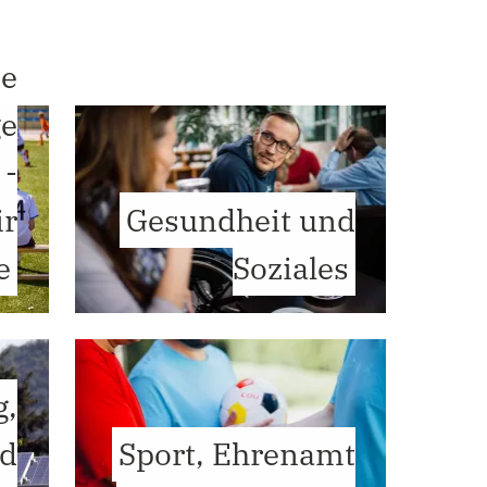
ne
ge
 -
ir
Gesundheit und
e
Soziales
g,
nd
Sport, Ehrenamt