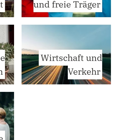
t
und freie Träger
ie
Wirtschaft und
n
Verkehr
e