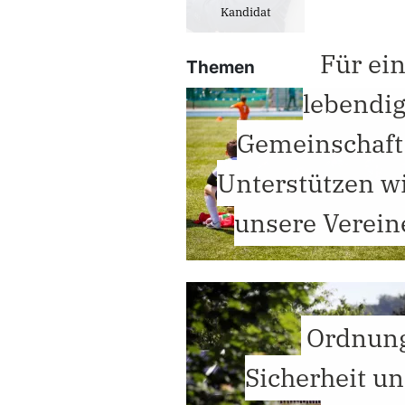
Kandidat
Für ei
Themen
lebendi
Gemeinschaft
Unterstützen w
unsere Verein
Ordnun
Sicherheit u