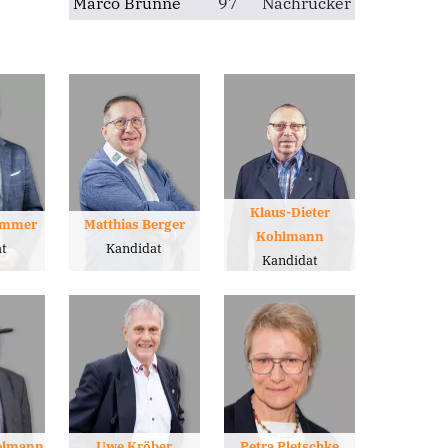
Marco Brunne
97
Nachrücker
Klaus-Dieter
Zimmer
Matthias Berger
Kohlmann
t
Kandidat
Kandidat
elmann
Uwe Kröber
Petra Pletschke