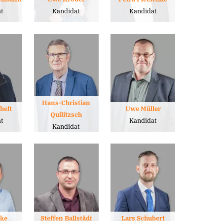
t
Kandidat
Kandidat
Hans-Christian
chelt
Uwe Müller
Quilitzsch
t
Kandidat
Kandidat
ke
Steffen Ballstädt
Lars Schubert