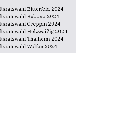
adtverband Zerbst
adtverband Zörbig
ftsratswahl Bitterfeld 2024
ftsratswahl Bobbau 2024
ftsratswahl Greppin 2024
ftsratswahl Holzweißig 2024
ftsratswahl Thalheim 2024
ftsratswahl Wolfen 2024