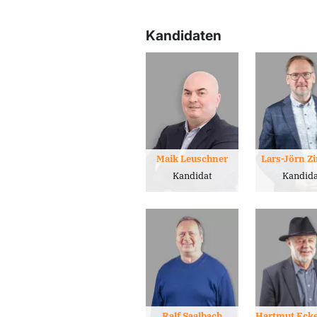
Kandidaten
Maik Leuschner
Lars-Jörn 
Kandidat
Kandida
Ralf Saalbach
Hartmut Eck