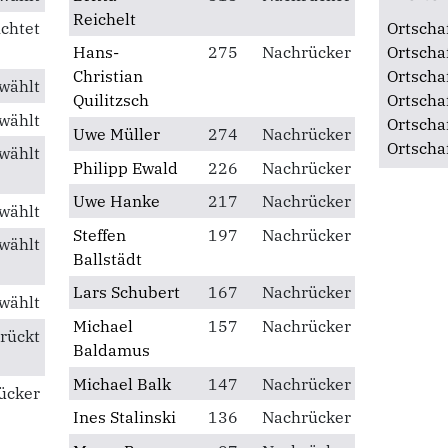
Ortsverband Thalheim
St
Reichelt
Ortsverband Wolfen-Bobbau
St
ichtet
Ortscha
Hans-
275
Nachrücker
Ortscha
Christian
Ortscha
wählt
Quilitzsch
Ortscha
wählt
Ortscha
Uwe Müller
274
Nachrücker
Ortscha
wählt
Philipp Ewald
226
Nachrücker
Uwe Hanke
217
Nachrücker
wählt
Steffen
197
Nachrücker
wählt
Ballstädt
Lars Schubert
167
Nachrücker
wählt
Michael
157
Nachrücker
rückt
Baldamus
Michael Balk
147
Nachrücker
ücker
Ines Stalinski
136
Nachrücker