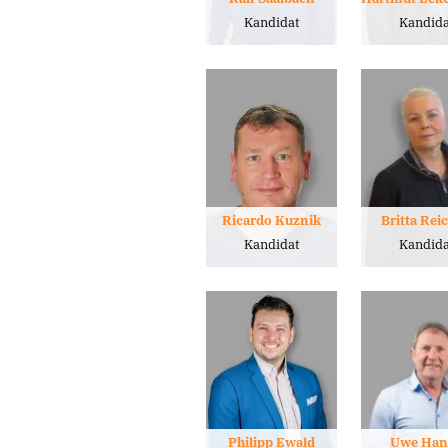
Kandidat
Kandida
Ricardo Kuznik
Britta Rei
Kandidat
Kandida
Philipp Ewald
Uwe Han