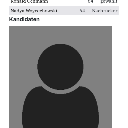
Ronald Ochmann
64
gewählt
Nadya Woycechowski
64
Nachrücker
Kandidaten