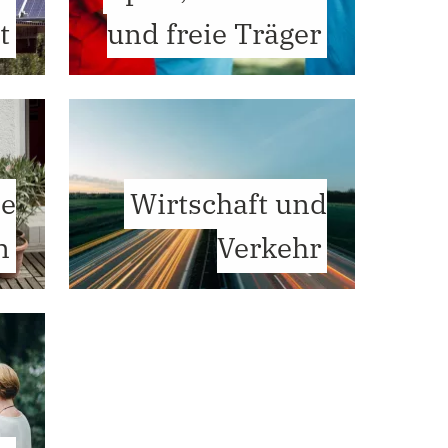
t
und freie Träger
ie
Wirtschaft und
n
Verkehr