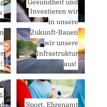
ng
Gesundheit und
Investieren wir
s
Soziales
in unsere
un
Zukunft-Bauen
ne
wir unsere
er
Infrastruktur
!
aus!
g,
nd
Sport, Ehrenamt