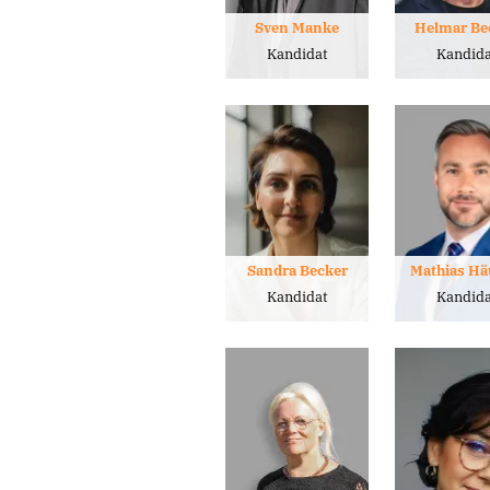
Sven Manke
Helmar Be
Kandidat
Kandida
Sandra Becker
Mathias Hä
Kandidat
Kandida