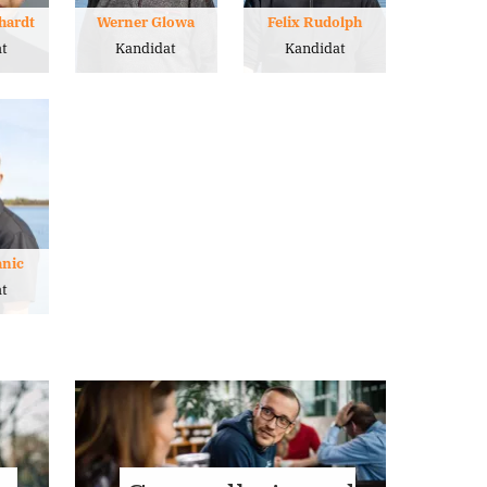
hardt
Werner Glowa
Felix Rudolph
t
Kandidat
Kandidat
anic
t