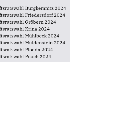
adtverband Zerbst
adtverband Zörbig
ftsratswahl Burgkemnitz 2024
ftsratswahl Friedersdorf 2024
ftsratswahl Gröbern 2024
ftsratswahl Krina 2024
ftsratswahl Mühlbeck 2024
ftsratswahl Muldenstein 2024
ftsratswahl Plodda 2024
ftsratswahl Pouch 2024