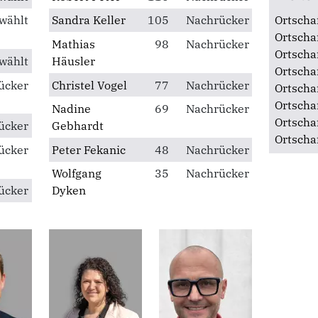
Ortsverband Thalheim
St
Ortsverband Wolfen-Bobbau
St
wählt
Sandra Keller
105
Nachrücker
Ortscha
Ortscha
Mathias
98
Nachrücker
Ortscha
wählt
Häusler
Ortscha
ücker
Christel Vogel
77
Nachrücker
Ortscha
Ortscha
Nadine
69
Nachrücker
Ortscha
ücker
Gebhardt
Ortscha
ücker
Peter Fekanic
48
Nachrücker
Wolfgang
35
Nachrücker
ücker
Dyken