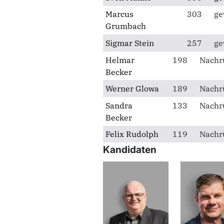
Marcus
303
ge
Grumbach
Sigmar Stein
257
ge
Helmar
198
Nachr
Becker
Werner Glowa
189
Nachr
Sandra
133
Nachr
Becker
Felix Rudolph
119
Nachr
Kandidaten