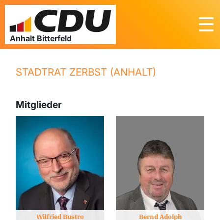
☰
STADTRAT ZERBST (ANHALT)
Mitglieder
Wilfried Bustro
Bernd Adolph