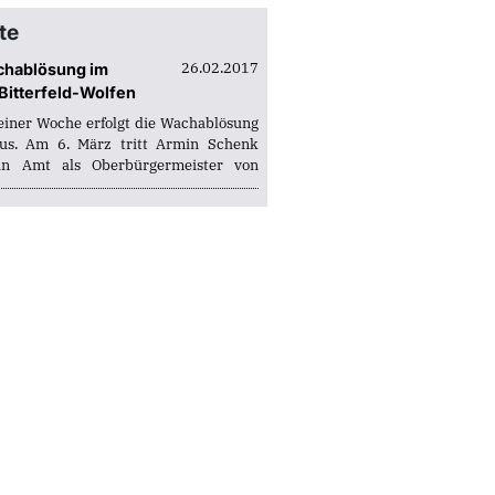
adtverband Zerbst
adtverband Zörbig
te
26.02.2017
hablösung im
Bitterfeld-Wolfen
einer Woche erfolgt die Wachablösung
us. Am 6. März tritt Armin Schenk
in Amt als Oberbürgermeister von
d-Wolfen an. Petra Wust geht offiziell
n Sonntag um Mitternacht in den
. Doch vor dem...