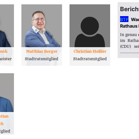
Ortsverband Thalheim
St
Ortsverband Wolfen-Bobbau
St
Berich
BTF
Wac
Rathaus 
In genau 
im Ratha
(CDU) se
henk
Matthias Berger
Christian Heßler
Bitterfel
nächste
eister
Stadtratsmitglied
Stadtratsmitglied
Ruhestand
tian
ch
tglied