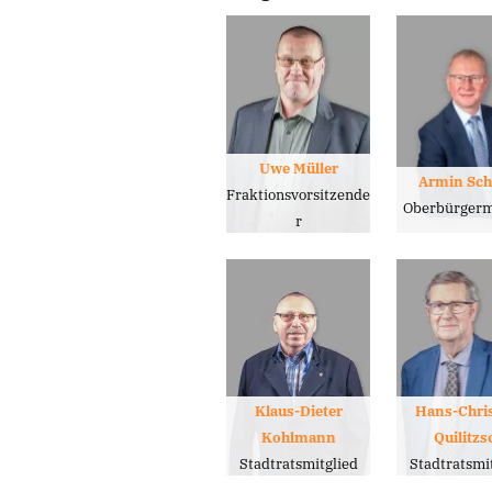
Uwe Müller
Armin Sc
Fraktionsvorsitzende
Oberbürgerm
r
Klaus-Dieter
Hans-Chris
Kohlmann
Quilitzs
Stadtratsmitglied
Stadtratsmi