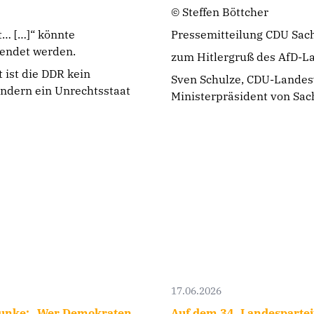
© Steffen Böttcher
t… […]“ könnte
Pressemitteilung CDU Sac
endet werden.
zum Hitlergruß des AfD-L
 ist die DDR kein
Sven Schulze, CDU-Landes
ondern ein Unrechtsstaat
Ministerpräsident von Sac
17.06.2026
hunke: „Wer Demokraten
Auf dem 34. Landespartei