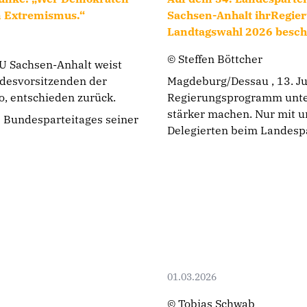
n Extremismus.“
Sachsen-Anhalt ihrRegie
Landtagswahl 2026 besch
© Steffen Böttcher
U Sachsen-Anhalt weist
desvorsitzenden der
Magdeburg/Dessau , 13. J
no, entschieden zurück.
Regierungsprogramm unte
stärker machen. Nur mit u
 Bundesparteitages seiner
Delegierten beim Landespa
01.03.2026
© Tobias Schwab