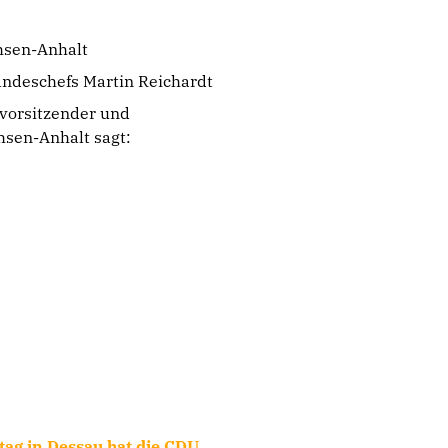
hsen-Anhalt
andeschefs Martin Reichardt
vorsitzender und
hsen-Anhalt sagt:
tag in Dessau hat die CDU