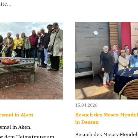
te...
15.04.2026
iesmal in Aken
Besuch des Moses-Mende
in Dessau
esmal in Aken.
Besuch des Moses-Mendel
e vor dem Heimatmuseum