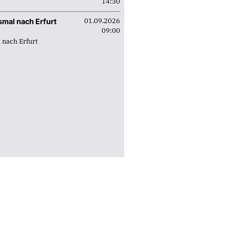
adtverband Zerbst
14:30
adtverband Zörbig
01.09.2026
smal nach Erfurt
09:00
 nach Erfurt