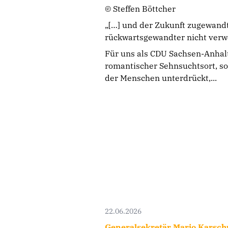
© Steffen Böttcher
„[…] und der Zukunft zugewand
rückwartsgewandter nicht verw
Für uns als CDU Sachsen-Anhalt
romantischer Sehnsuchtsort, s
der Menschen unterdrückt,...
22.06.2026
Generalsekretär Mario Karsc