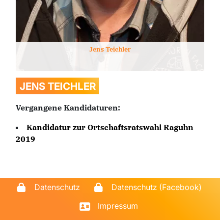
Jens
Teichler
JENS
TEICHLER
Vergangene Kandidaturen:
Kandidatur zur
Ortschaftsratswahl Raguhn
2019
Datenschutz
Datenschutz (Facebook)
Impressum